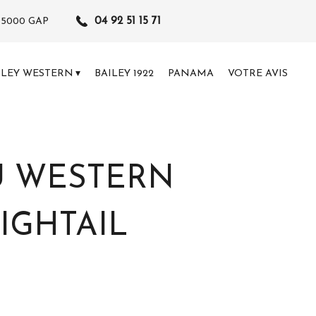
04 92 51 15 71
05000
GAP
ILEY WESTERN
BAILEY 1922
PANAMA
VOTRE AVIS
U WESTERN
IGHTAIL