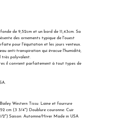
ofonde de 9,52cm et un bord de 11,43cm. Sa
résente des ornements typique de l'ouest
faite pour l'équitation et les jours venteux.
u anti-transpiration qui évacue l'humidité,
l très polyvalent.
es il convient parfaitement à tout types de
SA.
iley Western Tissu: Laine et fourrure
52 cm (3 3/4") Doublure couronne: Cuir
 1/2") Saison: Automne/Hiver Made in USA