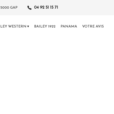
04 92 51 15 71
05000
GAP
ILEY WESTERN
BAILEY 1922
PANAMA
VOTRE AVIS